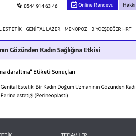
Online Randevu
Hakk
0544 914 63 46
L ESTETIK
GENITAL LAZER
MENOPOZ
BIYOEŞDEĞER HRT
ın Gözünden Kadın Sağlığına Etkisi
ina daraltma
" Etiketi Sonuçları
Genital Estetik: Bir Kadın Doğum Uzmanının Gözünden Kadın 
Perine estetiği (Perineoplasti)
TETİK
TEDAVİLER