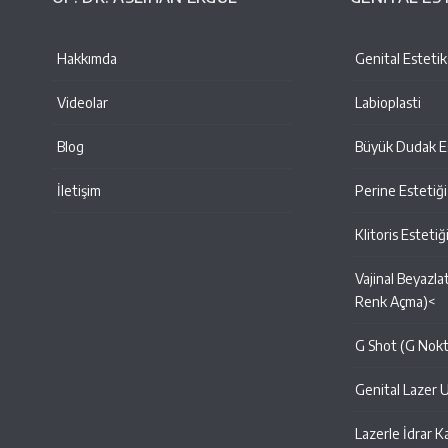
Hakkımda
Genital Estetik
Videolar
Labioplasti
Blog
Büyük Dudak Es
İletişim
Perine Estetiği
Klitoris Estetiğ
Vajinal Beyazla
Renk Açma)<
G Shot (G Nok
Genital Lazer 
Lazerle İdrar K