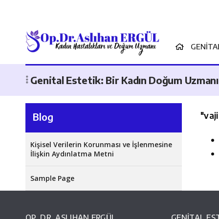
GENITA
Genital Estetik: Bir Kadın Doğum Uzmanın
"
vaj
Blog
Kişisel Verilerin Korunması ve İşlenmesine
İlişkin Aydınlatma Metni
Sample Page
OP. DR. ASLIHAN ERGÜL
GENİTAL ES