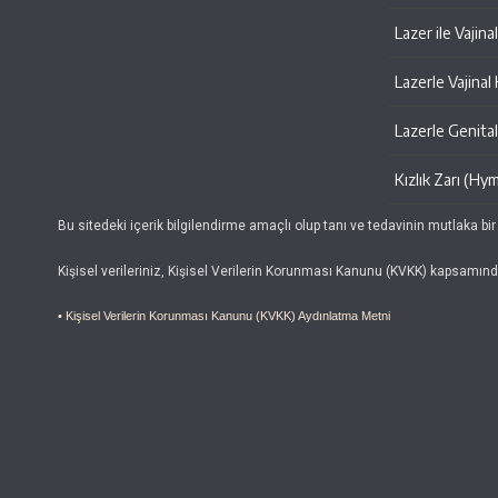
Lazer ile Vajin
Lazerle Vajinal
Lazerle Genital 
Kızlık Zarı (Hy
Bu sitedeki içerik bilgilendirme amaçlı olup tanı ve tedavinin mutlaka bir
Kişisel verileriniz, Kişisel Verilerin Korunması Kanunu (KVKK) kapsamın
• Kişisel Verilerin Korunması Kanunu (KVKK) Aydınlatma Metni