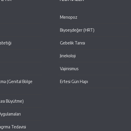
Menopoz
Biyoeşdeğer (HRT)
tetiği
Gebelik Tanısı
Jinekoloji
i
Vajinismus
tma (Genital Bölge
Ertesi Gün Hapı
tası Büyütme)
Uygulamaları
açırma Tedavisi