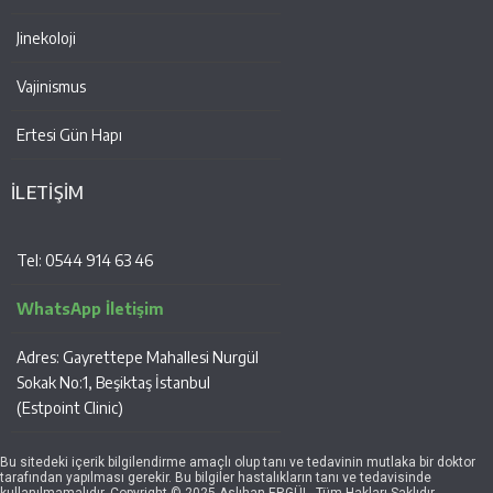
Jinekoloji
Vajinismus
Ertesi Gün Hapı
İLETİŞİM
Tel: 0544 914 63 46
WhatsApp İletişim
Adres: Gayrettepe Mahallesi Nurgül
Sokak No:1, Beşiktaş İstanbul
(Estpoint Clinic)
Bu sitedeki içerik bilgilendirme amaçlı olup tanı ve tedavinin mutlaka bir doktor
tarafından yapılması gerekir. Bu bilgiler hastalıkların tanı ve tedavisinde
kullanılmamalıdır. Copyright © 2025 Aslıhan ERGÜL. Tüm Hakları Saklıdır.