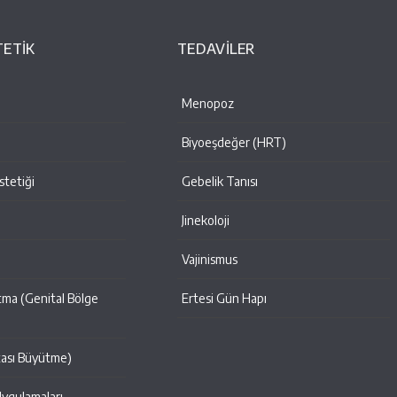
TETİK
TEDAVİLER
Menopoz
Biyoeşdeğer (HRT)
tetiği
Gebelik Tanısı
Jinekoloji
i
Vajinismus
tma (Genital Bölge
Ertesi Gün Hapı
tası Büyütme)
Uygulamaları