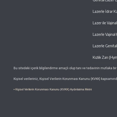
Lazerle İdrar K
Lazer ile Vajin
Lazerle Vajinal
Lazerle Genital 
Kızlık Zarı (Hy
Bu sitedeki içerik bilgilendirme amaçlı olup tanı ve tedavinin mutlaka bir
Kişisel verileriniz, Kişisel Verilerin Korunması Kanunu (KVKK) kapsamın
• Kişisel Verilerin Korunması Kanunu (KVKK) Aydınlatma Metni