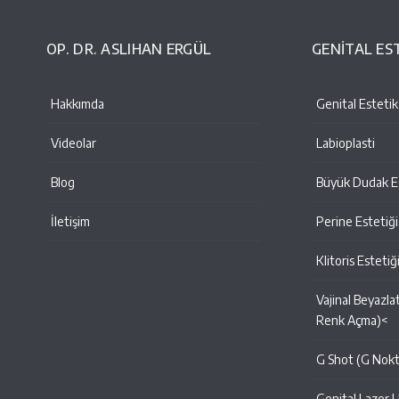
OP. DR. ASLIHAN ERGÜL
GENİTAL ES
Hakkımda
Genital Estetik
Videolar
Labioplasti
Blog
Büyük Dudak Es
İletişim
Perine Estetiği
Klitoris Estetiğ
Vajinal Beyazla
Renk Açma)<
G Shot (G Nok
Genital Lazer 