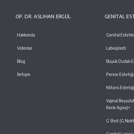
OP. DR. ASLIHAN ERGÜL
GENİTAL ES
Hakkımda
Genital Estetik
Videolar
Labioplasti
Blog
Büyük Dudak Es
İletişim
Perine Estetiği
Klitoris Estetiğ
Vajinal Beyazla
Renk Açma)<
G Shot (G Nok
Genital Lazer 