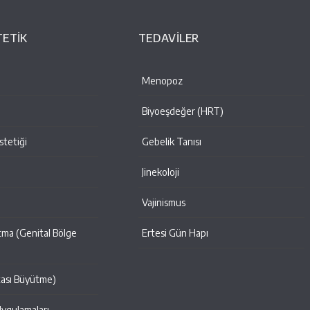
TETİK
TEDAVİLER
Menopoz
Biyoeşdeğer (HRT)
tetiği
Gebelik Tanısı
Jinekoloji
i
Vajinismus
tma (Genital Bölge
Ertesi Gün Hapı
tası Büyütme)
Uygulamaları