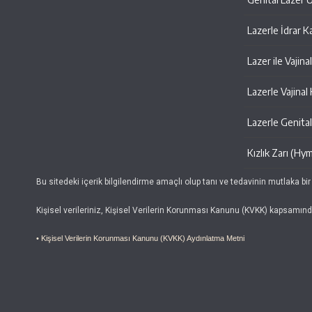
Lazerle İdrar K
Lazer ile Vajin
Lazerle Vajinal
Lazerle Genital 
Kızlık Zarı (Hy
Bu sitedeki içerik bilgilendirme amaçlı olup tanı ve tedavinin mutlaka bir
Kişisel verileriniz, Kişisel Verilerin Korunması Kanunu (KVKK) kapsamın
• Kişisel Verilerin Korunması Kanunu (KVKK) Aydınlatma Metni